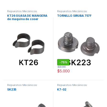
Repuestos Mecánicos
Repuestos Mecánicos
KT26 GUASA DE MANGERA
TORNILLO SIRUBA 757F
de maquina de coser
fileteadora siruba
-
75%
$
20.000
$
5.000
Repuestos Mecánicos
Repuestos Mecánicos
SK235
K7-02