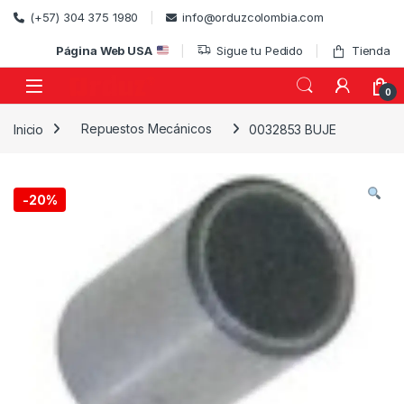
Skip to navigation
Skip to content
(+57) 304 375 1980
info@orduzcolombia.com
Página Web USA
Sigue tu Pedido
Tienda
0
Inicio
Repuestos Mecánicos
0032853 BUJE
)
-
20%