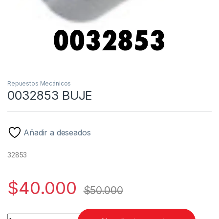
Repuestos Mecánicos
0032853 BUJE
Añadir a deseados
32853
$
40.000
$
50.000
0032853 BUJE quantity