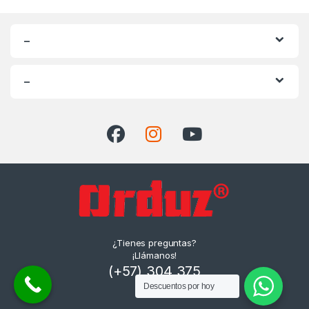
–
–
¿Tienes preguntas?
¡Llámanos!
(+57) 304 375
Descuentos por hoy
1980