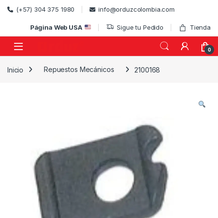
Skip to navigation
Skip to content
(+57) 304 375 1980
info@orduzcolombia.com
Página Web USA
Sigue tu Pedido
Tienda
0
Inicio
Repuestos Mecánicos
2100168
)