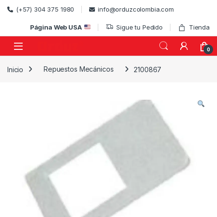
Skip to navigation
Skip to content
(+57) 304 375 1980
info@orduzcolombia.com
Página Web USA
Sigue tu Pedido
Tienda
0
Inicio
Repuestos Mecánicos
2100867
)