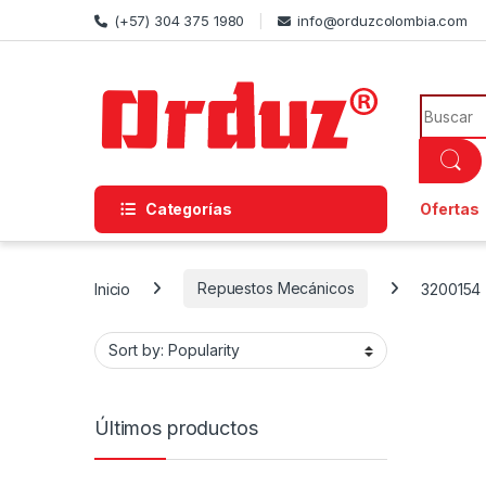
Skip to navigation
Skip to content
(+57) 304 375 1980
info@orduzcolombia.com
Search f
Categorías
Ofertas
Inicio
Repuestos Mecánicos
3200154
Últimos productos