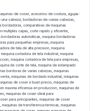
maquinas-de-coser
,
acesorios-de-costura
,
agujas-
-una-cabeza
,
bordadoras-de-varias-cabezas
,
as bordadoras
,
comparativas de maquinas
en multiples capas
,
corte rapido y eficiente
,
 bordadoras automáticas
,
maquina bordadoras
oras para pequeñas empresas
,
maquina
adora de tela de alta precision
,
maquina
,
maquina cortadora de tela industrial
,
maquina
eccion
,
maquina cortadora de tela para empresas
,
quina de corte de tela
,
maquina de estampado
nas bordoras de varias cabezas
,
maquinas
 venta
,
máquinas de bordado industrial
,
máquinas
aquinas de coser a buen precio
,
máquinas de
on maxima eficensia en produccion
,
maquinas de
res
,
maquinas de coser ideal para
oser para principiantes
,
maquinas de coser
n
,
maquinas de transferencia termicas
,
maquinas
 en maquinas de coser
,
mejores maquinas de