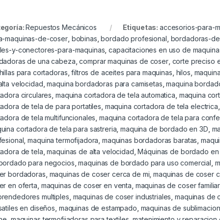
egoría:
Repuestos Mecánicos
Etiquetas:
accesorios-para-
a-maquinas-de-coser
,
bobinas
,
bordado profesional
,
bordadoras-de
les-y-conectores-para-maquinas
,
capacitaciones en uso de maquin
dadoras de una cabeza
,
comprar maquinas de coser
,
corte preciso 
hillas para cortadoras
,
filtros de aceites para maquinas
,
hilos
,
maquina
alta velocidad
,
maquina bordadoras para camisetas
,
maquina bordad
tadora circulares
,
maquina cortadora de tela automatica
,
maquina cort
tadora de tela de para portatiles
,
maquina cortadora de tela electrica
tadora de tela multifuncionales
,
maquina cortadora de tela para conf
uina cortadora de tela para sastreria
,
maquina de bordado en 3D
,
ma
fesional
,
maquina termofijadora
,
maquinas bordadoras baratas
,
maqui
tadora de tela
,
maquinas de alta velocidad
,
Máquinas de bordado en
bordado para negocios
,
maquinas de bordado para uso comercial
,
m
er bordadoras
,
maquinas de coser cerca de mi
,
maquinas de coser c
er en oferta
,
maquinas de coser en venta
,
maquinas de coser familia
rendedores multiples
,
maquinas de coser industriales
,
maquinas de c
satiles en diseños
,
maquinas de estampado
,
maquinas de sublimacio
ine
,
maquinas termofijadoras para textiles
,
matenimiento y reparacion