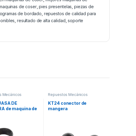
 maquinas de coser
,
pies presentelas
,
piezas de
rogramas de bordado
,
repuestos de calidad para
ponibles
,
resultado de alta calidad
,
soporte
s Mecánicos
Repuestos Mecánicos
UASA DE
KT24 conector de
A de maquina de
mangera
leteadora siruba