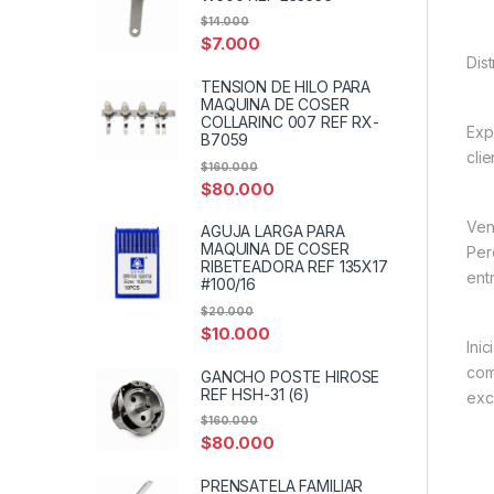
$
14.000
$
7.000
Dis
TENSION DE HILO PARA
MAQUINA DE COSER
COLLARINC 007 REF RX-
Exp
B7059
cli
$
160.000
$
80.000
Ven
AGUJA LARGA PARA
MAQUINA DE COSER
Per
RIBETEADORA REF 135X17
entr
#100/16
$
20.000
$
10.000
Ini
com
GANCHO POSTE HIROSE
REF HSH-31 (6)
exc
$
160.000
$
80.000
PRENSATELA FAMILIAR