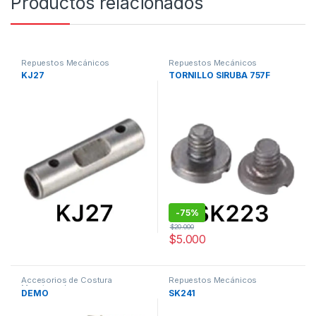
Productos relacionados
Repuestos Mecánicos
Repuestos Mecánicos
KJ27
TORNILLO SIRUBA 757F
-
75%
$
20.000
$
5.000
Accesorios de Costura
Repuestos Mecánicos
Maquinas de coser
DEMO
SK241