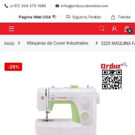
Skip to navigation
Skip to content
(+57) 304 375 1980
info@orduzcolombia.com
Página Web USA
Sigue tu Pedido
Tienda
0
Inicio
Máquinas de Coser Industriales
3229 MAQUINA F
)
-
26%